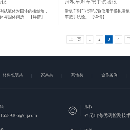
量仪
滑板车刹车把手试验仪
测试液体对固体的接触角，
滑板车刹车把手试验仪用于模拟滑板
体与固体间所...
【详情】
车把手试验。
【详情】
上一页
1
2
3
4
材料包装类
家具类
其他类
合作案例
箱
版权
816589306@qq.com
© 昆山海优测检测技