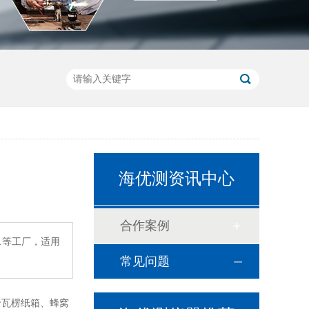
海绵泡沫压陷硬度试验机
海优测资讯中心
高温高压喷射试验箱IPX9K
合作案例
…等工厂，适用
常见问题
于瓦楞纸箱、蜂窝