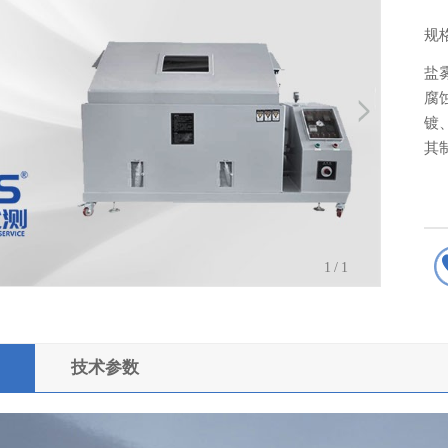
规
盐
腐
镀
其
1
/1
技术参数