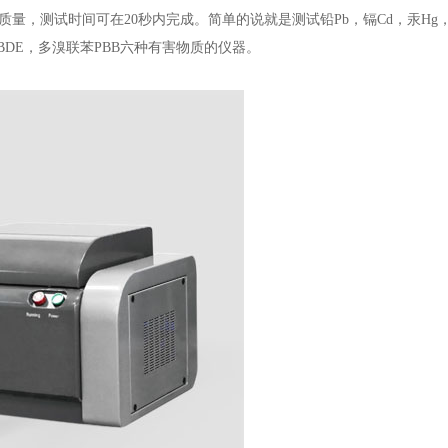
量，测试时间可在20秒内完成。简单的说就是测试铅Pb，镉Cd，汞Hg
6） 醚PBDE，多溴联苯PBB六种有害物质的仪器。