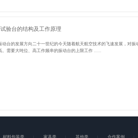
动试验台的结构及工作原理
振动台的发展方向二十一世纪的今天随着航天航空技术的飞速发展，对振
高。需要大吨位、高工作频串的振动台的上限工作 ......
材料包装类
家具类
其他类
合作案例