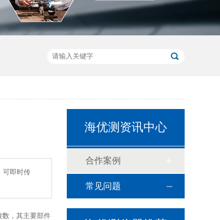
甲醛检测环境气候箱
办公椅底座旋转测试仪
海优测资讯中心
合作案例
。可即时传
常见问题
ISTA标准检测仪器
读数，其主要部件