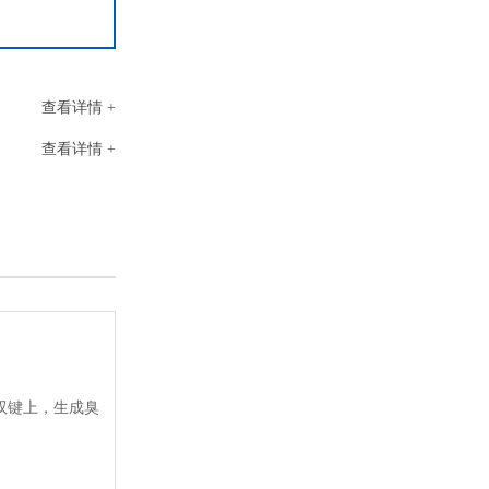
高加速度冲击试验机（气动）
查看详情 +
查看详情 +
甲醛检测环境气候箱
双键上，生成臭