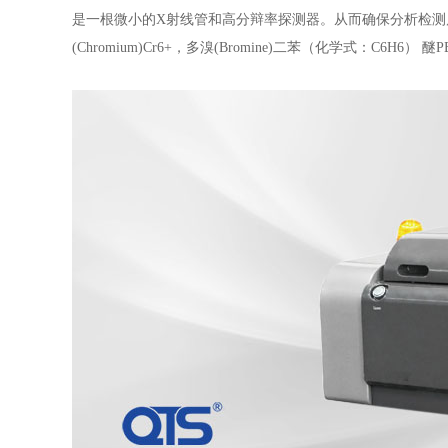
是一根微小的X射线管和高分辩率探测器。从而确保分析检测质
(Chromium)Cr6+，多溴(Bromine)二苯（化学式：C6H