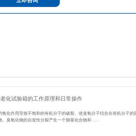
立即咨询
氧老化试验箱的工作原理和日常操作
的氧化作用导致不饱和的有机分子的破裂。使臭氧分子结合在有机分子的
物。臭氧化物的自发性分裂产生一个羧基化合物和 ......