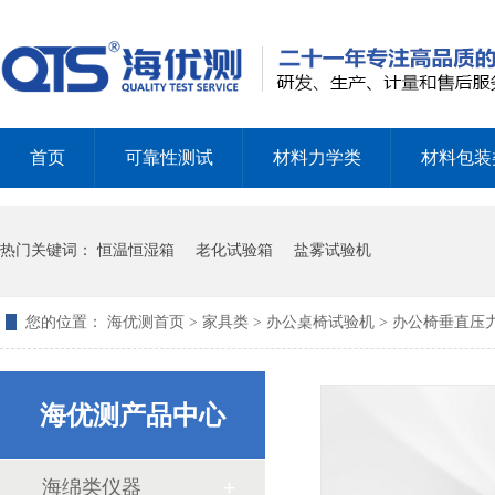
怎么选择振动试验台
首页
可靠性测试
材料力学类
材料包装
热门关键词：
恒温恒湿箱
老化试验箱
盐雾试验机
您的位置：
海优测首页
>
家具类
>
办公桌椅试验机
> 办公椅垂直压
振动试验台的基本常识
海优测产品中心
海绵类仪器