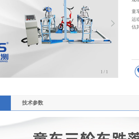
童
运
估
1
/1
技术参数