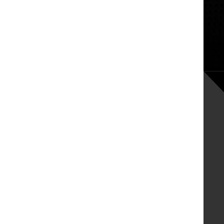
振动试验台的基本常识
膳魔师多次合作海优测纸箱包装检测仪器