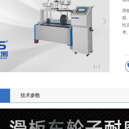
滑
箱
性
考
1
/1
技术参数