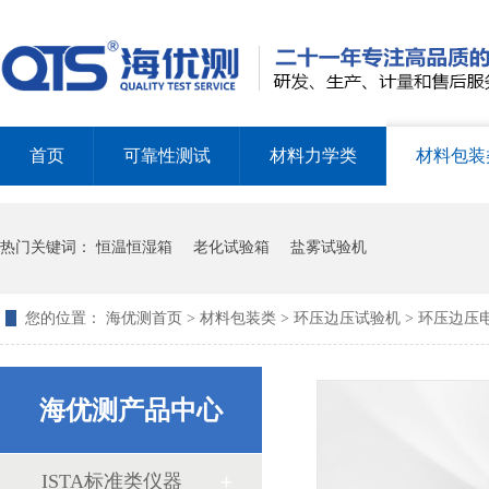
首页
可靠性测试
材料力学类
材料包装
热门关键词：
恒温恒湿箱
老化试验箱
盐雾试验机
纸箱抗压试验有哪些标准
您的位置：
海优测首页
>
材料包装类
>
环压边压试验机
> 环压边压
海优测产品中心
海优测董事长胡海涛先生莅临华东分公司考察指导工作
ISTA标准类仪器