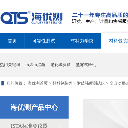
首页
可靠性测试
材料力学类
材料包装
中检华通威采购我司ISTA包装检测设备
热门关键词：
恒温恒湿箱
老化试验箱
盐雾试验机
您的位置：
海优测首页
>
材料包装类
>
耐破强度测试仪
> 全自动耐
海优测产品中心
淋雨试验相关标准
ISTA标准类仪器