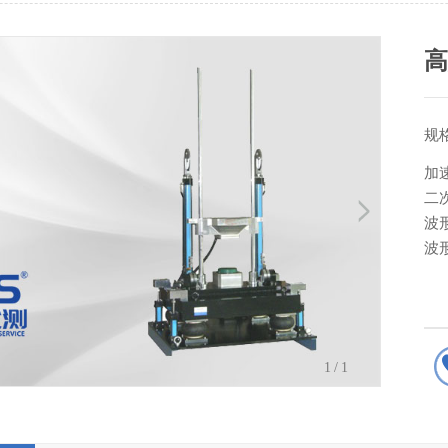
规
加
二
波
波
1
/1