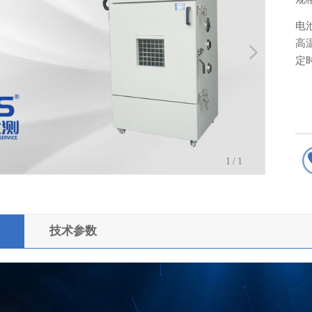
电
高
定
1
/1
技术参数